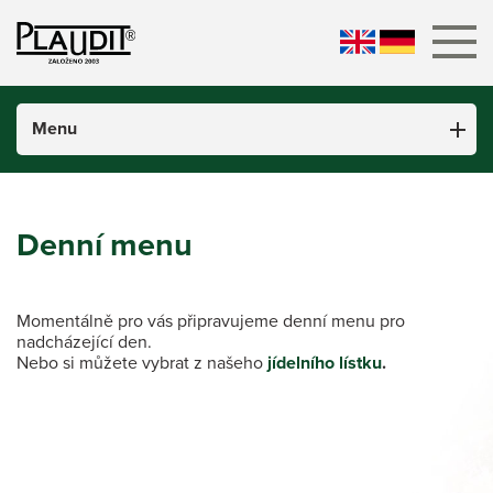
Menu
Úvod
Denní menu
Denní menu
Jídelní lístek
Fotogalerie
Momentálně pro vás připravujeme denní menu pro
nadcházející den.
Virtuální prohlídka
Nebo si můžete vybrat z našeho
jídelního lístku
.
Kontakt