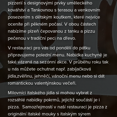
pizzerií s designovými prvky uměleckého
kovářství a Tankovnou s terasou a venkovním
posezením s dětským koutkem, které nejvíce
oceníte při pěkném počasí. V obou částech
nabízíme plzeň čepovanou z tanku a pizzu
pečenou v tradiční peci na dřevo.
V restauraci pro vás od pondělí do pátku
připravujeme polední menu. Nabídka kuchyně je
také vázaná na sezónní akce. V průběhu roku tak
u nás můžete ochutnat např. zabíjačková
jídla,zvěřinu, jehněčí, vánoční menu nebo si dát
romantickou valentýnskou večeři.
Milovníci italského jídla si mohou vybrat z
rozsáhlé nabídky pokrmů, jejichž součástí je i
pizza. Samozřejmostí v naší restauraci je pizza z
originální italské mouky s italským sýrem