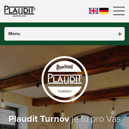
Menu
Úvod
Denní menu
Jídelní lístek
Fotogalerie
Virtuální prohlídka
Kontakt
Plaudit Turnov
je tu pro Vás