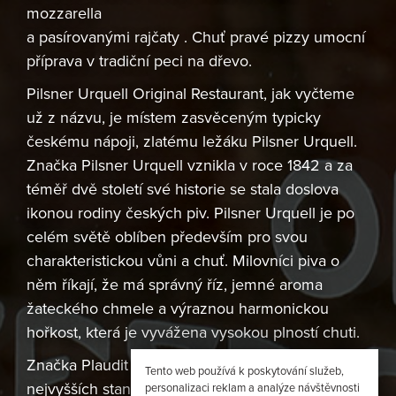
mozzarella
a pasírovanými rajčaty . Chuť pravé pizzy umocní
příprava v tradiční peci na dřevo.
Pilsner Urquell Original Restaurant, jak vyčteme
už z názvu, je místem zasvěceným typicky
českému nápoji, zlatému ležáku Pilsner Urquell.
Značka Pilsner Urquell vznikla v roce 1842 a za
téměř dvě století své historie se stala doslova
ikonou rodiny českých piv. Pilsner Urquell je po
celém světě oblíben především pro svou
charakteristickou vůni a chuť. Milovníci piva o
něm říkají, že má správný říz, jemné aroma
žateckého chmele a výraznou harmonickou
hořkost, která je vyvážena vysokou plností chuti.
Značka Plaudit je pro naše zákazníky zárukou
Tento web používá k poskytování služeb,
nejvyšších standardů gastronomie a
personalizaci reklam a analýze návštěvnosti