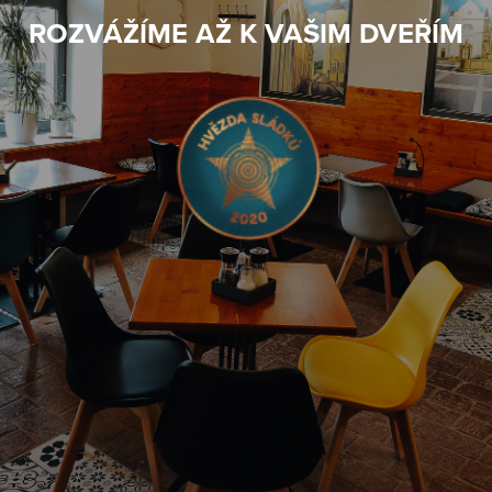
ROZVÁŽÍME AŽ K VAŠIM DVEŘÍM
Popularność polskich kasyn gwałtownie wzrosła, a gracze z
różnych krajów wybierają te platformy, aby doświadczyć
dreszczyku emocji związanych z hazardem. Wśród wielu
opcji, znalezienie
wypłacalne kasyno internetowe
staje się
priorytetem dla entuzjastów szukających bezpiecznej i
przyjemnej gry. Ponadto, dla nowych graczy, którzy chcą
zanurzyć się w świecie hazardu online, urok bonusu bez
depozytu dodaje dodatkową warstwę emocji, pozwalając